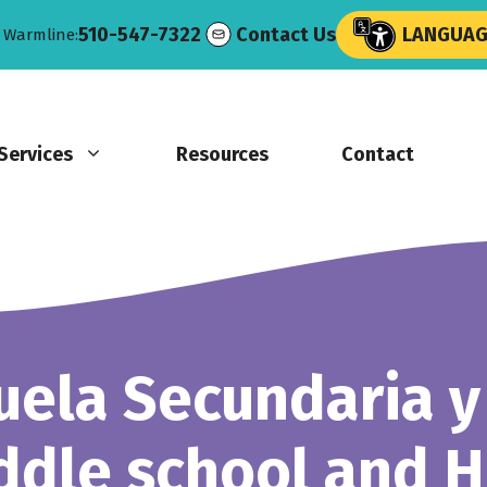
510-547-7322
Contact Us
LANGUAGE
e Warmline:
Services
Resources
Contact
uela Secundaria y
iddle school and H